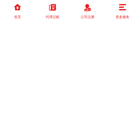
首页
代理记账
公司注册
更多服务
以上就是本站关于[税务年报常见错误有哪些？如何避免罚款？]的详
细介绍。 如果您还有什么疑问或需求，请【立即咨询】客服或添加
VX: XXXXXX由我们的专业顾问免费为您解答。
相关标签：