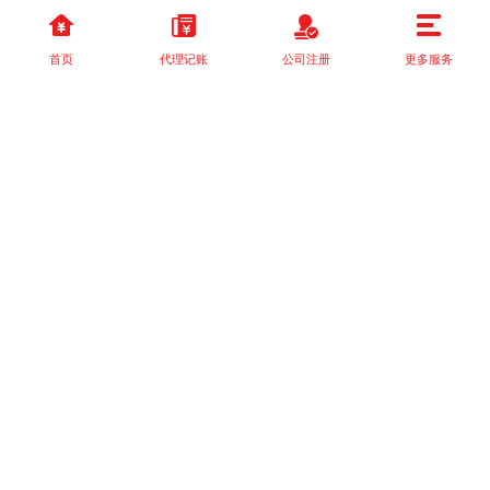
首页
代理记账
公司注册
更多服务
以上就是本站关于[如何提升企业形象？四川富冠振的专业建议！]的
详细介绍。 如果您还有什么疑问或需求，请【立即咨询】客服或添
加VX: XXXXXX由我们的专业顾问免费为您解答。
相关标签：